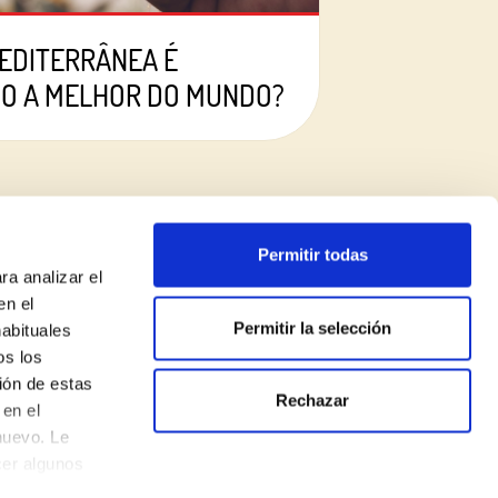
MEDITERRÂNEA É
MO A MELHOR DO MUNDO?
Permitir todas
ra analizar el
en el
Permitir la selección
habituales
os los
Aviso legal
ión de estas
Rechazar
Política de privacidade
en el
nuevo. Le
Política de cookies
cer algunos