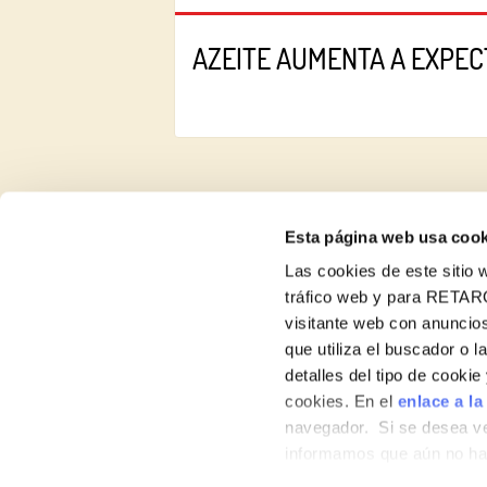
AZEITE AUMENTA A EXPECT
Esta página web usa cook
Las cookies de este sitio w
tráfico web y para RETAR
Sobre nós
visitante web con anuncios
Produtos
que utiliza el buscador o l
detalles del tipo de cooki
Contato
cookies. En el
enlace a la
navegador. Si se desea ve
informamos que aún no hab
hábitos de navegación que 