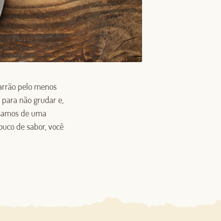
arrão pelo menos
 para não grudar e,
cisamos de uma
ouco de sabor, você