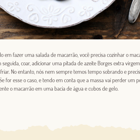
do em fazer uma salada de macarrão, você precisa cozinhar o mac
 seguida, coar, adicionar uma pitada de azeite Borges extra virgem
esfriar. No entanto, nós nem sempre temos tempo sobrando e pre
 Se for esse o caso, e tendo em conta que a massa vai perder um p
Log in with Google
ente o macarrão em uma bacia de água e cubos de gelo.
Log in with Facebook
OR WITH YOUR EMAIL ADDRESS