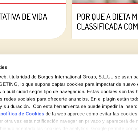
ATIVA DE VIDA
POR QUE A DIETA 
CLASSIFICADA CO
ies
eb, titularidad de Borges International Group, S.L.U., se usan pa
GETING, lo que supone captar cookies para impactar de nuevo 
 o publicidad según tipo de navegación. Estas cookies son las 
as redes sociales para ofrecerte anuncios. En el plugin están tod
e y su duración. Con esta herramienta se puede impedir la inserc
 política de Cookies
de la web aparece cómo evitar las cookies 
r otra vez esta notificación navegar en privado y aparecerá de 
iendo aceptado las cookies de analytics, Google permite cono
no le identifican de ninguna forma.