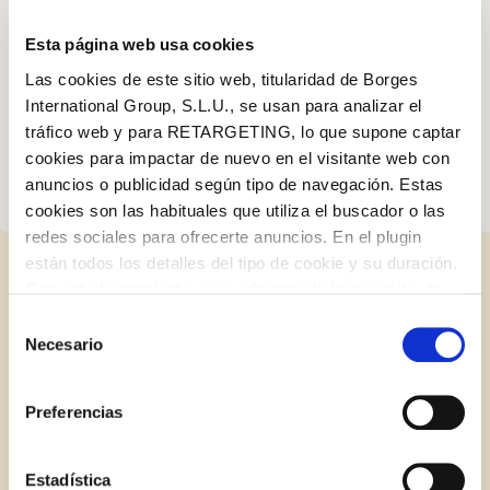
Para obter o melhor aroma de pimenta preta, é melhor comprar
todo o grão e triturá-lo apenas antes de cozinhá-lo. Se
Esta página web usa cookies
amassarmos um pouco os grãos de pimenta, a camada externa
é quebrada liberando seu aroma intenso. Desta forma, você tira
Las cookies de este sitio web, titularidad de Borges
o máximo aroma deste tempero!
International Group, S.L.U., se usan para analizar el
tráfico web y para RETARGETING, lo que supone captar
cookies para impactar de nuevo en el visitante web con
anuncios o publicidad según tipo de navegación. Estas
cookies son las habituales que utiliza el buscador o las
redes sociales para ofrecerte anuncios. En el plugin
están todos los detalles del tipo de cookie y su duración.
Con esta herramienta se puede impedir la inserción de
RELATED POSTS
estas cookies. En el
enlace a la política de Cookies
de
Selección
la web aparece cómo evitar las cookies en el navegador.
Necesario
de
Si se desea ver otra vez esta notificación navegar en
consentimiento
Log in with Google
BLOG
privado y aparecerá de nuevo. Le informamos que aún
Preferencias
no habiendo aceptado las cookies de analytics, Google
Log in with Facebook
permite conocer algunos hábitos de navegación que no le
identifican de ninguna forma.
Estadística