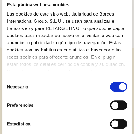
Esta página web usa cookies
alternativa, em salmoura ou molho marinara. Basta lembrar de
adicioná-los após cozer o molho.
Las cookies de este sitio web, titularidad de Borges
International Group, S.L.U., se usan para analizar el
tráfico web y para RETARGETING, lo que supone captar
cookies para impactar de nuevo en el visitante web con
anuncios o publicidad según tipo de navegación. Estas
cookies son las habituales que utiliza el buscador o las
redes sociales para ofrecerte anuncios. En el plugin
están todos los detalles del tipo de cookie y su duración.
RELATED POSTS
Con esta herramienta se puede impedir la inserción de
estas cookies. En el
enlace a la política de Cookies
de
Selección
la web aparece cómo evitar las cookies en el navegador.
Necesario
de
BLOG
Si se desea ver otra vez esta notificación navegar en
consentimiento
Log in with Google
privado y aparecerá de nuevo. Le informamos que aún
Preferencias
no habiendo aceptado las cookies de analytics, Google
Log in with Facebook
permite conocer algunos hábitos de navegación que no le
identifican de ninguna forma.
Estadística
OR WITH YOUR EMAIL ADDRESS