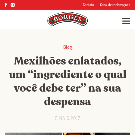
Contato
Canal de reclamações
Blog
Mexilhões enlatados,
um “ingrediente o qual
você debe ter” na sua
despensa
5 MAIO 2017