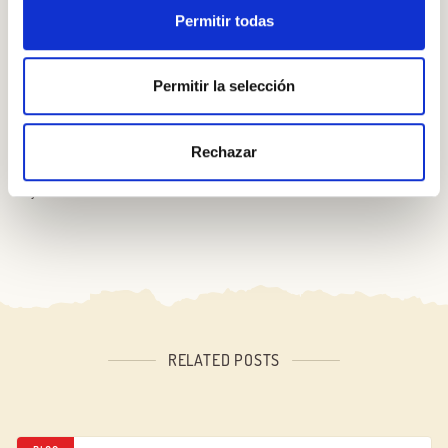
lanches originais que levam as pessoas a serem selvagens.
Permitir todas
Canapés
Permitir la selección
Frios, pimentões, salmão, camarão, omelete espanhol, mini-
hambúrgueres … Há infinitas maneiras de fazer canapés
Rechazar
deliciosos e de dar água na bocana para enfeitar a mesa de
jantar.
RELATED POSTS