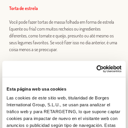
Torta de estrela
Você pode fazer tortas de massa folhada em forma de estrela
(quente ou fria) com muitos recheios ou ingredientes
diferentes, como tomate e queijo, presunto ou até mesmo os
seus legumes favoritos. Se você fizer isso no dia anterior, é uma
coisa menos a se preocupar.
Bruschetta de frutas
Embora algumas pessoas prefirem servi-los no final das
refeições como uma sobremesa, quando lanches e petiscos são
Esta página web usa cookies
servidos, muitas vezes é melhor deixá-los junto a todos os
outros pratos para que as pessoas possam comer quando
Las cookies de este sitio web, titularidad de Borges
quiserem sem ter de esperar a sobremesa. Se você optar por
International Group, S.L.U., se usan para analizar el
servir as bruschettas de sobremesa, adicione uma gota de
tráfico web y para RETARGETING, lo que supone captar
chocolate derretido no topo, é saboroso e tras um toque
cookies para impactar de nuevo en el visitante web con
elegante ao prato.
anuncios o publicidad según tipo de navegación. Estas