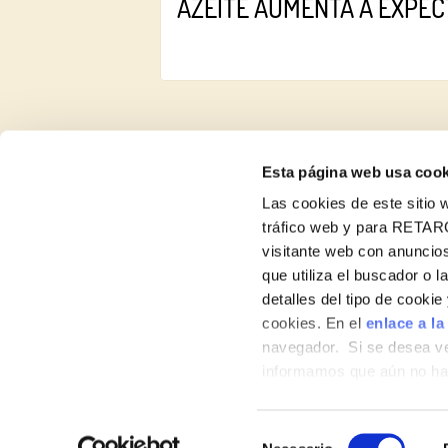
AZEITE AUMENTA A EXPECT
Esta página web usa cook
Las cookies de este sitio w
tráfico web y para RETAR
Sobre nós
visitante web con anuncios
Produtos
que utiliza el buscador o l
detalles del tipo de cooki
Contato
cookies. En el
enlace a la
navegador. Si se desea ve
informamos que aún no hab
hábitos de navegación que 
Selección