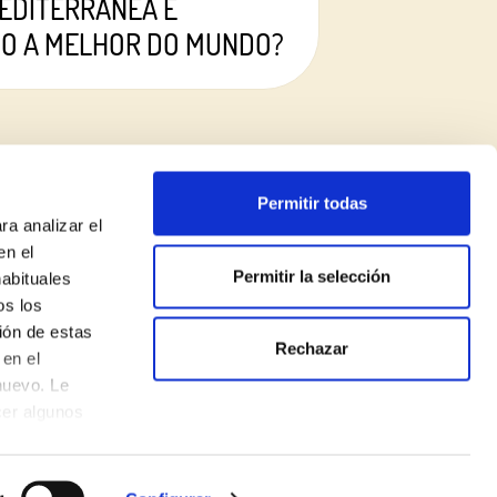
MEDITERRÂNEA É
MO A MELHOR DO MUNDO?
Permitir todas
ra analizar el
en el
Permitir la selección
habituales
os los
Aviso legal
ión de estas
Rechazar
Política de privacidade
en el
nuevo. Le
Política de cookies
cer algunos
Made with
♥
by
Mortensen