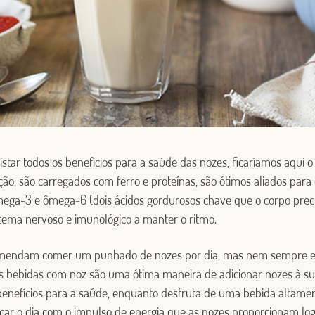
tar todos os benefícios para a saúde das nozes, ficaríamos aqui o 
ção, são carregados com ferro e proteínas, são ótimos aliados par
mega-3 e ômega-6 (dois ácidos gordurosos chave que o corpo prec
stema nervoso e imunológico a manter o ritmo.
ecomendam comer um punhado de nozes por dia, mas nem sempre
 as bebidas com noz são uma ótima maneira de adicionar nozes à sua
enefícios para a saúde, enquanto desfruta de uma bebida altament
çar o dia com o impulso de energia que as nozes proporcionam l