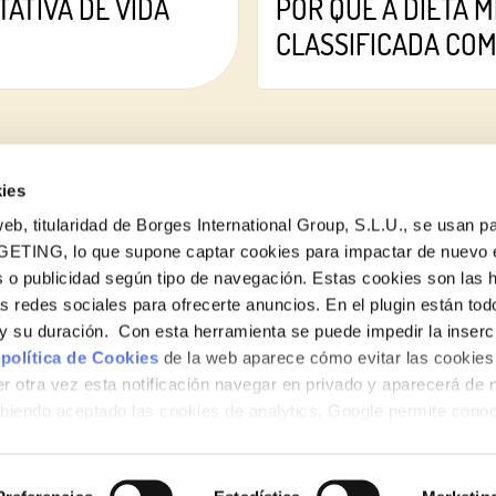
ATIVA DE VIDA
POR QUE A DIETA 
CLASSIFICADA CO
ies
eb, titularidad de Borges International Group, S.L.U., se usan pa
GETING, lo que supone captar cookies para impactar de nuevo 
 o publicidad según tipo de navegación. Estas cookies son las 
as redes sociales para ofrecerte anuncios. En el plugin están tod
e y su duración. Con esta herramienta se puede impedir la inserc
 política de Cookies
de la web aparece cómo evitar las cookies 
r otra vez esta notificación navegar en privado y aparecerá de 
iendo aceptado las cookies de analytics, Google permite cono
no le identifican de ninguna forma.