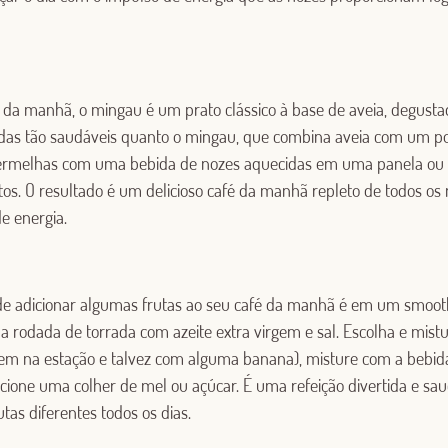
da manhã, o mingau é um prato clássico à base de aveia, degusta
das tão saudáveis ​​quanto o mingau, que combina aveia com um 
ermelhas com uma bebida de nozes aquecidas em uma panela ou
os. O resultado é um delicioso café da manhã repleto de todos os 
e energia.
Log in with Google
Log in with Facebook
e adicionar algumas frutas ao seu café da manhã é em um smooth
OR WITH YOUR EMAIL ADDRESS
odada de torrada com azeite extra virgem e sal. Escolha e mistur
em na estação e talvez com alguma banana), misture com a bebida
icione uma colher de mel ou açúcar. É uma refeição divertida e sau
tas diferentes todos os dias.