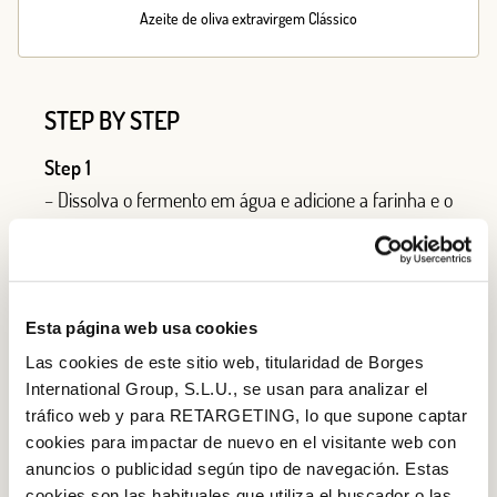
Azeite de oliva extravirgem Clássico
STEP BY STEP
Step 1
– Dissolva o fermento em água e adicione a farinha e o
sal. Misture bem e adicione lentamente o azeite
Borges.
Esta página web usa cookies
Las cookies de este sitio web, titularidad de Borges
Step 2
International Group, S.L.U., se usan para analizar el
tráfico web y para RETARGETING, lo que supone captar
Amasse a massa sobre uma superfície de trabalho
cookies para impactar de nuevo en el visitante web con
limpa e plana, polvilhada com farinha, para impedir
anuncios o publicidad según tipo de navegación. Estas
que ela grude. Vire a massa, estique-a, traga-a para
cookies son las habituales que utiliza el buscador o las