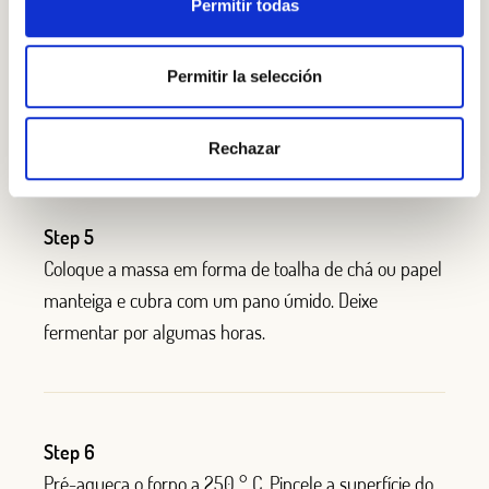
Permitir todas
seria uma boa ideia). Você pode fazer pães achatados
ou coques do Mediterrâneo (achatando a massa para
Permitir la selección
cerca de 1,5 cm), pãezinhos ou qualquer outra coisa
que desejar.
Rechazar
Step 5
Coloque a massa em forma de toalha de chá ou papel
manteiga e cubra com um pano úmido. Deixe
fermentar por algumas horas.
Step 6
Pré-aqueça o forno a 250 ° C. Pincele a superfície do