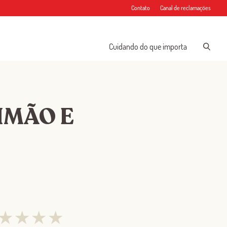
Contato
Canal de reclamações
Cuidando do que importa
IMÃO E
★
★
★
★