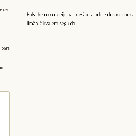
me de
Polvilhe com queijo parmesão ralado e decore com a
limão. Sirva em seguida.
o para
ão