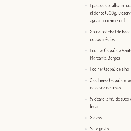
1 pacote de talharim co
al dente (500g) (reserv
água do cozimento)
2 xícaras (chá) de bac
cubos médios
1 colher (sopa) de Azeit
Marcante Borges
1 colher (sopa) de alho
3 colheres (sopa) de ra
de casca de limão
½ xícara (chá) de suco 
limão
3 ovos
Sal a gosto