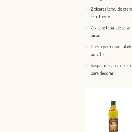
2 xícaras (chá) de cre
leite fresco
½ xícara (chá) de salsa
picada
Queijo parmesão ralad
polvilhar
Raspas de casca de lim
para decorar