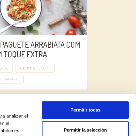
PAGUETE ARRABIATA COM
M TOQUE EXTRA
ASSAS
ALMOÇO OU JANTAR
EGETARIANAS
Permitir todas
ra analizar el
en el
Permitir la selección
habituales