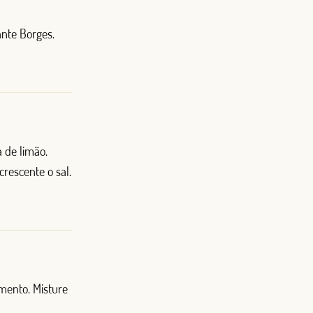
ante Borges.
a de limão.
crescente o sal.
imento. Misture