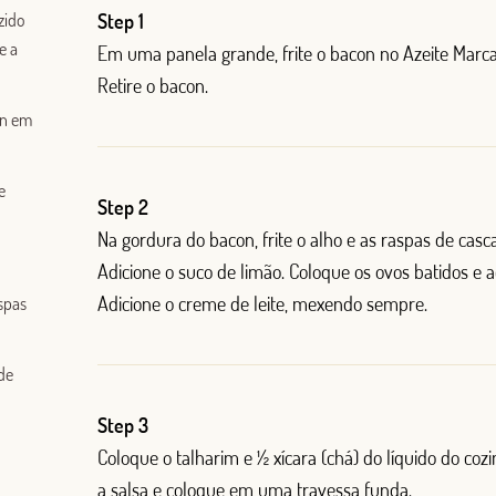
zido
Step 1
e a
Em uma panela grande, frite o bacon no Azeite Marc
Retire o bacon.
on em
e
Step 2
Na gordura do bacon, frite o alho e as raspas de casc
Adicione o suco de limão. Coloque os ovos batidos e a
Adicione o creme de leite, mexendo sempre.
spas
Log in with Google
de
Log in with Facebook
Step 3
Coloque o talharim e ½ xícara (chá) do líquido do coz
OR WITH YOUR EMAIL ADDRESS
a salsa e coloque em uma travessa funda.