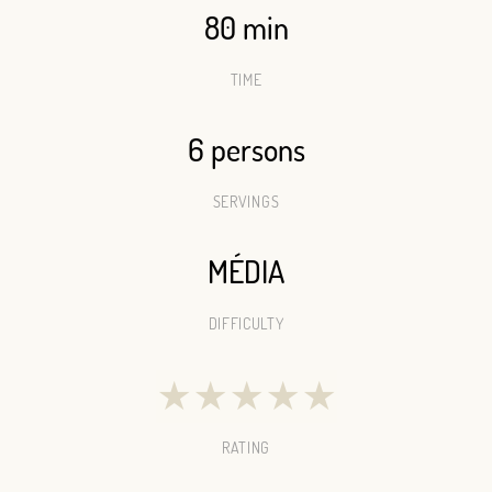
80 min
TIME
6 persons
SERVINGS
MÉDIA
DIFFICULTY
★
★
★
★
★
RATING