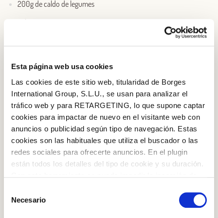
200g de caldo de legumes
Sal
Esta página web usa cookies
Las cookies de este sitio web, titularidad de Borges
International Group, S.L.U., se usan para analizar el
tráfico web y para RETARGETING, lo que supone captar
cookies para impactar de nuevo en el visitante web con
anuncios o publicidad según tipo de navegación. Estas
cookies son las habituales que utiliza el buscador o las
redes sociales para ofrecerte anuncios. En el plugin
están todos los detalles del tipo de cookie y su duración.
Con esta herramienta se puede impedir la inserción de
estas cookies. En el
enlace a la política de Cookies
de
Selección
la web aparece cómo evitar las cookies en el navegador.
Necesario
de
Si se desea ver otra vez esta notificación navegar en
consentimiento