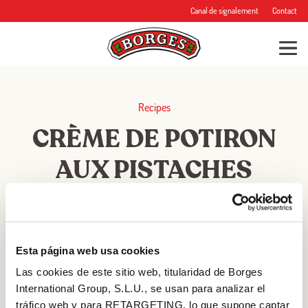
Canal de signalement
Contact
Recipes
CRÈME DE POTIRON
AUX PISTACHES
★
★
★
★
★
Esta página web usa cookies
Las cookies de este sitio web, titularidad de Borges
RATING
International Group, S.L.U., se usan para analizar el
tráfico web y para RETARGETING, lo que supone captar