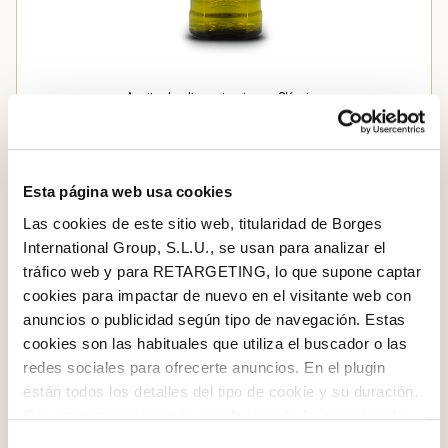
Azeite de oliva extravirgem Clássico
STEP BY STEP
Esta página web usa cookies
Las cookies de este sitio web, titularidad de Borges
Step 1
International Group, S.L.U., se usan para analizar el
Cozer as batatas com casca em água com um pouco
tráfico web y para RETARGETING, lo que supone captar
de sal. Uma vez cozidas, descascá-las e preparar um
cookies para impactar de nuevo en el visitante web con
purê adicionando um pouco de azeite de oliva.
anuncios o publicidad según tipo de navegación. Estas
cookies son las habituales que utiliza el buscador o las
redes sociales para ofrecerte anuncios. En el plugin
están todos los detalles del tipo de cookie y su duración.
Con esta herramienta se puede impedir la inserción de
Step 2
estas cookies. En el
enlace a la política de Cookies
de
Selección