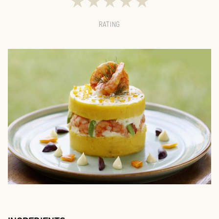
★
★
★
★
★
RATING