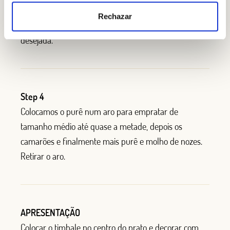
deveremos ter amassado previamente num pilão;
Rechazar
deixar reduzir um pouco até conseguir a consistência
desejada.
Step 4
Colocamos o purê num aro para empratar de
tamanho médio até quase a metade, depois os
camarões e finalmente mais purê e molho de nozes.
Retirar o aro.
APRESENTAÇÃO
Colocar o timbale no centro do prato e decorar com