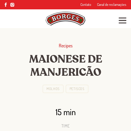
Contato
Canal de reclamações
Recipes
MAIONESE DE
MANJERICÃO
MOLHOS
PETISCOS
15 min
TIME