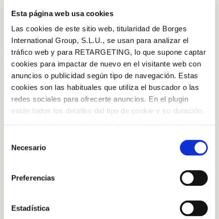
Esta página web usa cookies
Las cookies de este sitio web, titularidad de Borges
International Group, S.L.U., se usan para analizar el
tráfico web y para RETARGETING, lo que supone captar
cookies para impactar de nuevo en el visitante web con
anuncios o publicidad según tipo de navegación. Estas
Azeite de oliva extravirgem Clássico
cookies son las habituales que utiliza el buscador o las
redes sociales para ofrecerte anuncios. En el plugin
están todos los detalles del tipo de cookie y su duración.
STEP BY STEP
Con esta herramienta se puede impedir la inserción de
estas cookies. En el
enlace a la política de Cookies
de
Selección
Step 1
la web aparece cómo evitar las cookies en el navegador.
Necesario
de
Si se desea ver otra vez esta notificación navegar en
No liquidificador, coloque as gemas, a mostarda Dijon,
consentimiento
Log in with Google
privado y aparecerá de nuevo. Le informamos que aún
o sal, a pimenta e o Azeite Premium Aromatizado com
Preferencias
no habiendo aceptado las cookies de analytics, Google
Manjericão Borges. Bata até obter uma mistura
Log in with Facebook
permite conocer algunos hábitos de navegación que no le
homogênea. Assim que a mistura começar a
identifican de ninguna forma.
Estadística
OR WITH YOUR EMAIL ADDRESS
engrossar, acrescente o óleo de canola sem parar de