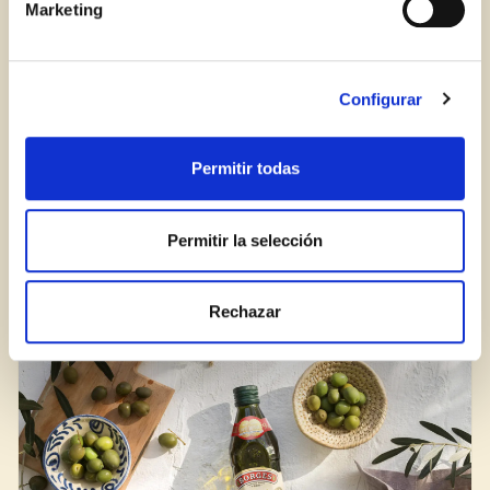
Marketing
Configurar
Permitir todas
ZNAČKA BORGES ZÍSKALA OCENĚNÍ
Permitir la selección
SUPERBRANDS JIŽ POPÁTÉ
Rechazar
BLOG