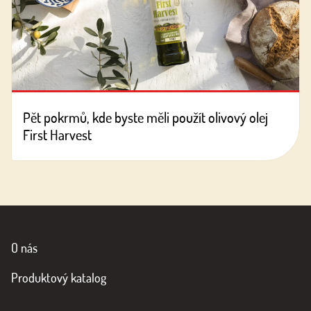
Pět pokrmů, kde byste měli použít olivový olej
First Harvest
O nás
Produktový katalog