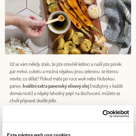
Už se vám někdy stalo, že jste otevřeli lednici a našli jste pórek,
pár mrkví, cuketu a možná nějakou jinou zeleninu, se kterou
nevíte, co dělat? Pokud máte po ruce wok nebo hlubokou
pánev,
kvalitní extra panenský olivový olej
(nezbytný v každé
domácnosti) a nějaký lahodný pepř na dochucení, můžete za
chvíli připravit skvělé jídlo.
Zeleninu stačí pokapat směsí
extra panenského olivového oleje
a
balzámového octa
(vyšlehaným tak, aby vznikla jemná
emulze) a opékat na pánvi, dokud omáčka nezkaramelizuje.
Esta página web usa cookies