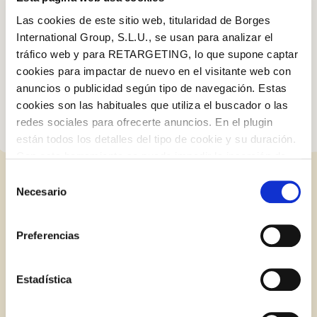
Výborné a rychlé!
Las cookies de este sitio web, titularidad de Borges
International Group, S.L.U., se usan para analizar el
Máte rádi zeleninu? Vyzkoušejte tento recept na
dokonalou
tráfico web y para RETARGETING, lo que supone captar
grilovanou zeleninu
!
cookies para impactar de nuevo en el visitante web con
anuncios o publicidad según tipo de navegación. Estas
cookies son las habituales que utiliza el buscador o las
redes sociales para ofrecerte anuncios. En el plugin
están todos los detalles del tipo de cookie y su duración.
Con esta herramienta se puede impedir la inserción de
estas cookies. En el
enlace a la política de Cookies
de
Selección
la web aparece cómo evitar las cookies en el navegador.
RELATED POSTS
Necesario
de
Si se desea ver otra vez esta notificación navegar en
consentimiento
Log in with Google
privado y aparecerá de nuevo. Le informamos que aún
Preferencias
no habiendo aceptado las cookies de analytics, Google
Log in with Facebook
BLOG
permite conocer algunos hábitos de navegación que no le
identifican de ninguna forma.
Estadística
OR WITH YOUR EMAIL ADDRESS