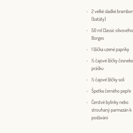
2 velké sladké brambor
(batáty)
50 ml Classic olivového
Borges
1 lžička uzené papriky
½ čajové lžičky česnek
prášku
½ čajové lžičky soli
Špetka černého pepře
Čerstvé bylinky nebo
strouhaný parmazán k
podávání