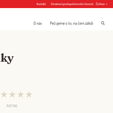
Kontakt
Oznámení protispolečenské činnosti
Čeština
O nás
Pečujeme o to, na čem záleží
lky
★
★
★
★
RATING