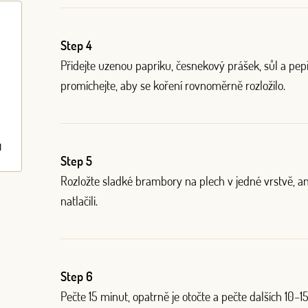
Step 4
Přidejte uzenou papriku, česnekový prášek, sůl a pep
promíchejte, aby se koření rovnoměrně rozložilo.
J
Step 5
Rozložte sladké brambory na plech v jedné vrstvě, aniž
natlačili.
Step 6
Pečte 15 minut, opatrně je otočte a pečte dalších 10–