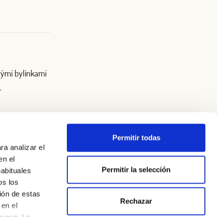
vými bylinkami
.
Permitir todas
ra analizar el
en el
Permitir la selección
habituales
os los
ión de estas
Rechazar
en el