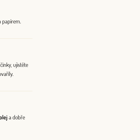
m papírem.
inky, ujistěte
vařily.
olej
a dobře