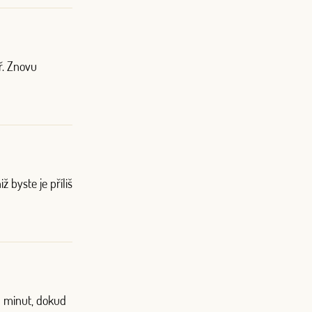
ř. Znovu
 byste je příliš
15 minut, dokud