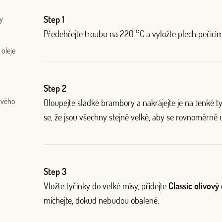
y
Step 1
Log in with Google
Předehřejte troubu na 220 °C a vyložte plech pečicí
Log in with Facebook
 oleje
OR WITH YOUR EMAIL ADDRESS
Step 2
ového
Oloupejte sladké brambory a nakrájejte je na tenké tyč
se, že jsou všechny stejně velké, aby se rovnoměrně u
Step 3
Vložte tyčinky do velké mísy, přidejte
Classic olivový 
míchejte, dokud nebudou obalené.