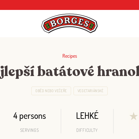
Recipes
jlepší batátové hrano
OBĚD NEBO VEČEŘE
VEGETARIÁNSKÉ
4 persons
LEHKÉ
★
SERVINGS
DIFFICULTY