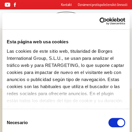
Kontakt
Oznámení protispolečenské činnosti
Esta página web usa cookies
Blog
Las cookies de este sitio web, titularidad de Borges
Tipy a triky
International Group, S.L.U., se usan para analizar el
tráfico web y para RETARGETING, lo que supone captar
cookies para impactar de nuevo en el visitante web con
anuncios o publicidad según tipo de navegación. Estas
cookies son las habituales que utiliza el buscador o las
redes sociales para ofrecerte anuncios. En el plugin
están todos los detalles del tipo de cookie y su duración.
Con esta herramienta se puede impedir la inserción de
estas cookies. En el
enlace a la política de Cookies
de
Selección
la web aparece cómo evitar las cookies en el navegador.
Necesario
de
Si se desea ver otra vez esta notificación navegar en
consentimiento