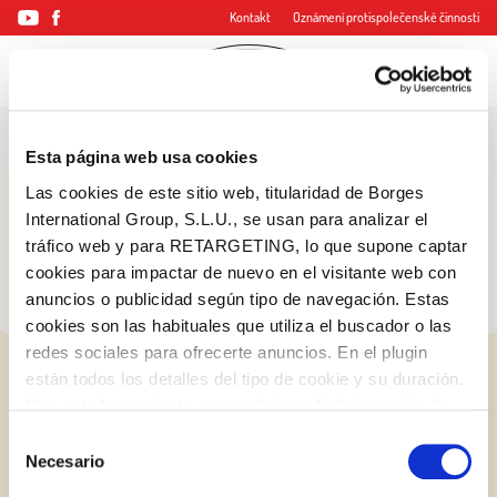
Kontakt
Oznámení protispolečenské činnosti
Esta página web usa cookies
Blog
Las cookies de este sitio web, titularidad de Borges
Tipy a triky
International Group, S.L.U., se usan para analizar el
tráfico web y para RETARGETING, lo que supone captar
cookies para impactar de nuevo en el visitante web con
anuncios o publicidad según tipo de navegación. Estas
cookies son las habituales que utiliza el buscador o las
redes sociales para ofrecerte anuncios. En el plugin
están todos los detalles del tipo de cookie y su duración.
Con esta herramienta se puede impedir la inserción de
estas cookies. En el
enlace a la política de Cookies
de
Selección
la web aparece cómo evitar las cookies en el navegador.
Necesario
de
Si se desea ver otra vez esta notificación navegar en
consentimiento