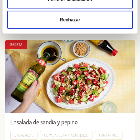
Pasta fresca con tomate y ricota
Rechazar
PASTA
COMIDA, CENA Y ALMUERZO
PARA NIÑOS
RECETA
Ensalada de sandía y pepino
ENSALADAS
COMIDA, CENA Y ALMUERZO
PARA NIÑOS