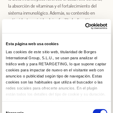
la absorción de vitaminas y el fortalecimiento del
sistema inmunológico. Además, su contenido en
antioxidantes y ácido oleico facilita la digestión y
protege el sistema cardiovascular desde los primeros
meses de vida.
Esta página web usa cookies
Más allá de sus beneficios nutricionales, el aceite de
Las cookies de este sitio web, titularidad de Borges
oliva virgen extra es un ingrediente versátil en la
International Group, S.L.U., se usan para analizar el
cocina. Puedes añadirlo a sopas y purés, o incluso
tráfico web y para RETARGETING, lo que supone captar
puedes echar unas gotas en la leche del bebé para
cookies para impactar de nuevo en el visitante web con
mejorar su digestión. También es una opción
anuncios o publicidad según tipo de navegación. Estas
saludable para aliñar verduras y preparar papillas
cookies son las habituales que utiliza el buscador o las
redes sociales para ofrecerte anuncios. En el plugin
caseras. ¡Fundamental para una alimentación
están todos los detalles del tipo de cookie y su duración.
equilibrada y natural para grandes y pequeños!
Con esta herramienta se puede impedir la inserción de
estas cookies. En el
enlace a la política de Cookies
de
Selección
la web aparece cómo evitar las cookies en el navegador.
Necesario