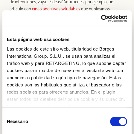
de intenciones, vaya… ¿Ideas? Aquí tienes, por ejemplo, un
artículo con
cinco aperitivos saludables
que publicamos
recientemente, pensados para ocasiones especiales. Tampoco
es necesario agasajar con diez platos antes del principal, pero
demuestra que te desenvuelves con soltura preparando algo
más que una ensalada. Una fina crema ―fría o caliente,
Esta página web usa cookies
depende de la época del año―, unos originales
dips
o unos
Las cookies de este sitio web, titularidad de Borges
rollitos de berenjena con queso crema y nuez pueden ser un
International Group, S.L.U., se usan para analizar el
acierto. Echa un ojo a estas
sugerencias
.
tráfico web y para RETARGETING, lo que supone captar
cookies para impactar de nuevo en el visitante web con
Principal, a lo seguro
anuncios o publicidad según tipo de navegación. Estas
¿A quién no le gusta la pasta? No sabemos si es más de carne o
cookies son las habituales que utiliza el buscador o las
de pescado, de cocina tradicional o de fusiones de toque
redes sociales para ofrecerte anuncios. En el plugin
exótico, así que caminemos sobre terreno firme y preparemos
están todos los detalles del tipo de cookie y su duración.
una buena receta de pasta. No tienes por qué recurrir a la
Con esta herramienta se puede impedir la inserción de
tradicional boloñesa o carbonara, hay un sinfín de opciones
estas cookies. En el
enlace a la política de Cookies
de
Selección
originales que la pasta admitirá muy agradecidamente.
la web aparece cómo evitar las cookies en el navegador.
Necesario
de
Verduras, carnes, delicias del mar… una tradicional
puttanesca
o
Si se desea ver otra vez esta notificación navegar en
consentimiento