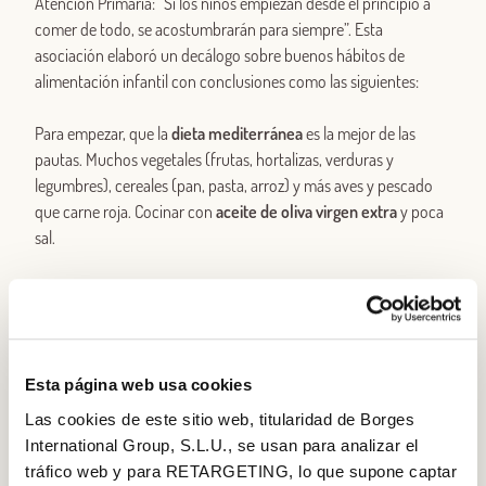
Atención Primaria: “Si los niños empiezan desde el principio a
comer de todo, se acostumbrarán para siempre”. Esta
asociación elaboró un decálogo sobre buenos hábitos de
alimentación infantil con conclusiones como las siguientes:
Para empezar, que la
dieta mediterránea
es la mejor de las
pautas. Muchos vegetales (frutas, hortalizas, verduras y
legumbres), cereales (pan, pasta, arroz) y más aves y pescado
que carne roja. Cocinar con
aceite de oliva virgen extra
y poca
sal.
No dejar que salgan de casa sin haber tomado
un buen
desayuno
, donde no falte el lácteo, los cereales y fruta (pieza
entera, zumo natural o tomate). Todos los días deben tomar
frutas, hortalizas y verduras, recomendablemente cinco
Esta página web usa cookies
raciones, de las que dos o tres deben ser frutas enteras. Zumos
naturales, solo uno al día. Y recuerda que el
agua
es la única de
Las cookies de este sitio web, titularidad de Borges
las bebidas necesarias.
International Group, S.L.U., se usan para analizar el
tráfico web y para RETARGETING, lo que supone captar