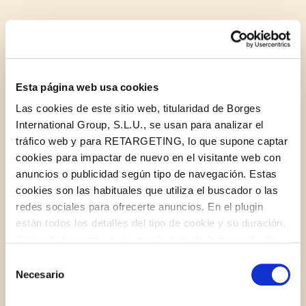
BLOG
Esta página web usa cookies
Las cookies de este sitio web, titularidad de Borges
International Group, S.L.U., se usan para analizar el
tráfico web y para RETARGETING, lo que supone captar
cookies para impactar de nuevo en el visitante web con
anuncios o publicidad según tipo de navegación. Estas
cookies son las habituales que utiliza el buscador o las
redes sociales para ofrecerte anuncios. En el plugin
están todos los detalles del tipo de cookie y su duración.
Con esta herramienta se puede impedir la inserción de
Tómate un vaso de bebida vegetal antes de
estas cookies. En el
enlace a la política de Cookies
de
acostarte
Selección
la web aparece cómo evitar las cookies en el navegador.
Necesario
de
Si se desea ver otra vez esta notificación navegar en
consentimiento
Log in with Google
privado y aparecerá de nuevo. Le informamos que aún