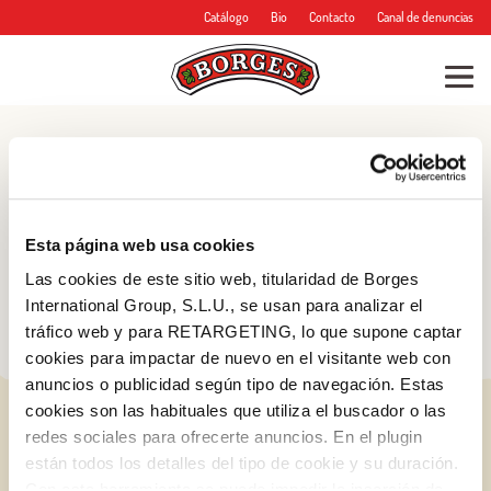
Catálogo
Bio
Contacto
Canal de denuncias
Blog
Consejos, trucos y
Esta página web usa cookies
mucho más
Las cookies de este sitio web, titularidad de Borges
International Group, S.L.U., se usan para analizar el
tráfico web y para RETARGETING, lo que supone captar
cookies para impactar de nuevo en el visitante web con
anuncios o publicidad según tipo de navegación. Estas
cookies son las habituales que utiliza el buscador o las
redes sociales para ofrecerte anuncios. En el plugin
están todos los detalles del tipo de cookie y su duración.
Con esta herramienta se puede impedir la inserción de