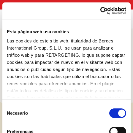
Catálogo
Bio
Contacto
Canal de denuncias
Esta página web usa cookies
Las cookies de este sitio web, titularidad de Borges
Blog
International Group, S.L.U., se usan para analizar el
tráfico web y para RETARGETING, lo que supone captar
Consejos, trucos y
cookies para impactar de nuevo en el visitante web con
mucho más
anuncios o publicidad según tipo de navegación. Estas
cookies son las habituales que utiliza el buscador o las
redes sociales para ofrecerte anuncios. En el plugin
están todos los detalles del tipo de cookie y su duración.
Con esta herramienta se puede impedir la inserción de
estas cookies. En el
enlace a la política de Cookies
de
Selección
la web aparece cómo evitar las cookies en el navegador.
Necesario
de
Si se desea ver otra vez esta notificación navegar en
consentimiento
Log in with Google
privado y aparecerá de nuevo. Le informamos que aún
Preferencias