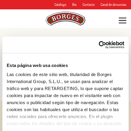
Catálogo
Bio
Contacto
Canal de denuncias
Blog
Consejos, trucos y
Esta página web usa cookies
mucho más
Las cookies de este sitio web, titularidad de Borges
International Group, S.L.U., se usan para analizar el
tráfico web y para RETARGETING, lo que supone captar
cookies para impactar de nuevo en el visitante web con
anuncios o publicidad según tipo de navegación. Estas
cookies son las habituales que utiliza el buscador o las
redes sociales para ofrecerte anuncios. En el plugin
están todos los detalles del tipo de cookie y su duración.
Con esta herramienta se puede impedir la inserción de