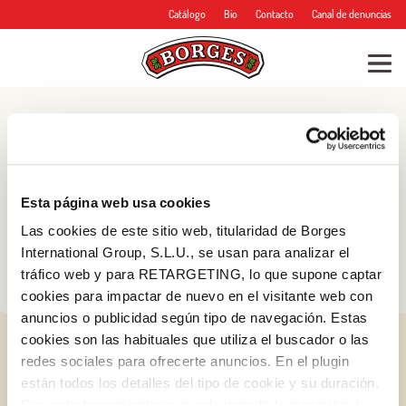
Catálogo
Bio
Contacto
Canal de denuncias
Blog
Consejos, trucos y
Esta página web usa cookies
mucho más
Las cookies de este sitio web, titularidad de Borges
International Group, S.L.U., se usan para analizar el
tráfico web y para RETARGETING, lo que supone captar
cookies para impactar de nuevo en el visitante web con
anuncios o publicidad según tipo de navegación. Estas
cookies son las habituales que utiliza el buscador o las
redes sociales para ofrecerte anuncios. En el plugin
están todos los detalles del tipo de cookie y su duración.
Con esta herramienta se puede impedir la inserción de