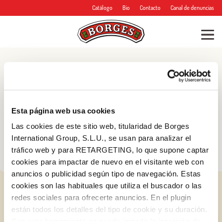
Catálogo
Bio
Contacto
Canal de denuncias
Blog
Consejos, trucos y
Esta página web usa cookies
mucho más
Las cookies de este sitio web, titularidad de Borges
International Group, S.L.U., se usan para analizar el
tráfico web y para RETARGETING, lo que supone captar
cookies para impactar de nuevo en el visitante web con
anuncios o publicidad según tipo de navegación. Estas
cookies son las habituales que utiliza el buscador o las
redes sociales para ofrecerte anuncios. En el plugin
están todos los detalles del tipo de cookie y su duración.
Con esta herramienta se puede impedir la inserción de