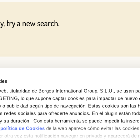
Log in with Google
y, try a new search.
Iniciar sesión con Facebook
OR WITH YOUR EMAIL ADDRESS
ies
eb, titularidad de Borges International Group, S.L.U., se usan pa
GETING, lo que supone captar cookies para impactar de nuevo 
 o publicidad según tipo de navegación. Estas cookies son las 
as redes sociales para ofrecerte anuncios. En el plugin están tod
e y su duración. Con esta herramienta se puede impedir la inserc
 política de Cookies
de la web aparece cómo evitar las cookies 
r otra vez esta notificación navegar en privado y aparecerá de 