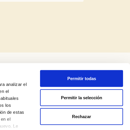
Permitir todas
ra analizar el
en el
Permitir la selección
habituales
Aviso legal
os los
Política de privacidad
ión de estas
Rechazar
en el
Política de cookies
nuevo. Le