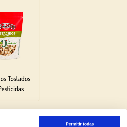
hos Tostados
esticidas
Permitir todas