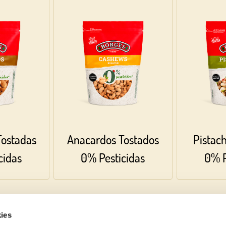
OR WITH YOUR EMAIL ADDRESS
ostadas
Anacardos Tostados
Pistac
cidas
0% Pesticidas
0% P
ies