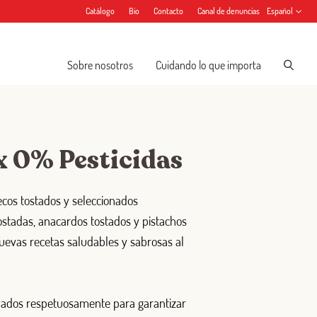
Catálogo
Bio
Contacto
Canal de denuncias
Español
Sobre nosotros
Cuidando lo que importa
 0% Pesticidas
secos tostados y seleccionados
tadas, anacardos tostados y pistachos
uevas recetas saludables y sabrosas al
ivados respetuosamente para garantizar