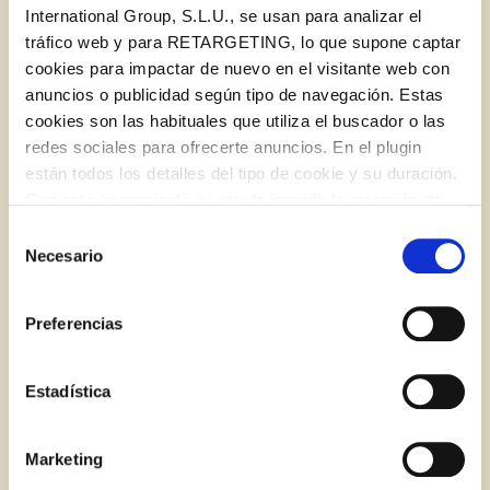
International Group, S.L.U., se usan para analizar el
tráfico web y para RETARGETING, lo que supone captar
cookies para impactar de nuevo en el visitante web con
anuncios o publicidad según tipo de navegación. Estas
cookies son las habituales que utiliza el buscador o las
redes sociales para ofrecerte anuncios. En el plugin
están todos los detalles del tipo de cookie y su duración.
Con esta herramienta se puede impedir la inserción de
Infusión de hojas de olivo con limón
estas cookies. En el
enlace a la política de Cookies
de
Selección
la web aparece cómo evitar las cookies en el navegador.
Necesario
de
Si se desea ver otra vez esta notificación navegar en
consentimiento
Log in with Google
privado y aparecerá de nuevo. Le informamos que aún
Preferencias
no habiendo aceptado las cookies de analytics, Google
Iniciar sesión con Facebook
permite conocer algunos hábitos de navegación que no le
identifican de ninguna forma.
Estadística
OR WITH YOUR EMAIL ADDRESS
Marketing