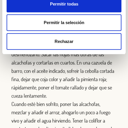
Permitir todas
Permitir la selección
Paso 2
Cortar el bacalao y asarlo sobre la llama del fuego,
Rechazar
sacar la piel y las espinas, desalarlo algo y
desmenuzarlo. Sacar las hojas más duras de las
alcachofas y cortarlas en cuartos. En una cazuela de
barro, con el aceite indicado, sofreir la cebolla cortada
fina, dejar que coja color y añadir la pimienta roja;
rápidamente, poner el tomate rallado y dejar que se
cueza lentamente.
Cuando esté bien sofrito, poner las alcachofas,
mezclar y añadir el arroz, ahogarlo un poco a fuego
vivo y añadir el agua hirviendo. Tener la coliflor a