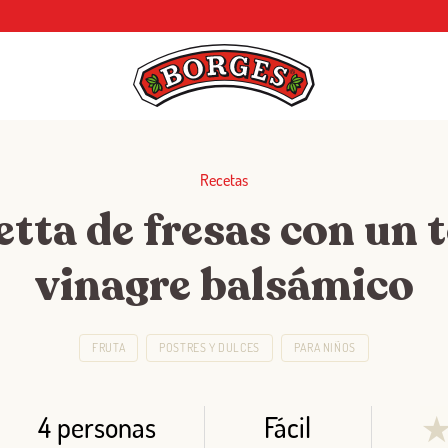
Recetas
tta de fresas con un 
vinagre balsámico
FRUTA
POSTRES Y DULCES
PARA NIÑOS
4 personas
Fácil