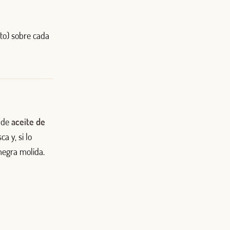
sto) sobre cada
o de
aceite de
a y, si lo
negra molida.