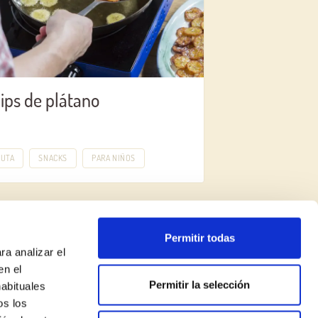
ips de plátano
RUTA
SNACKS
PARA NIÑOS
Permitir todas
ra analizar el
en el
Permitir la selección
habituales
Aviso legal
os los