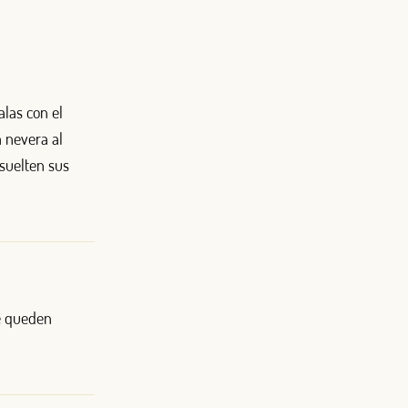
alas con el
a nevera al
suelten sus
ue queden