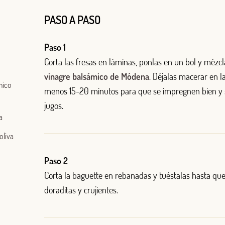
PASO A PASO
Paso 1
Corta las fresas en láminas, ponlas en un bol y mézcl
vinagre balsámico de Módena
. Déjalas macerar en l
mico
menos 15-20 minutos para que se impregnen bien y 
jugos.
a
oliva
Log in with Google
Paso 2
Corta la baguette en rebanadas y tuéstalas hasta q
Iniciar sesión con Facebook
doraditas y crujientes.
OR WITH YOUR EMAIL ADDRESS