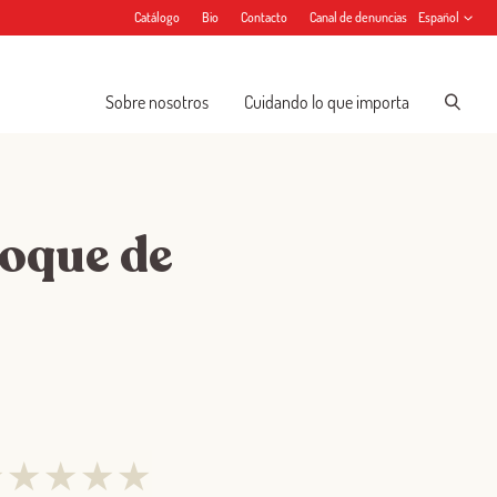
Catálogo
Bio
Contacto
Canal de denuncias
Español
Sobre nosotros
Cuidando lo que importa
toque de
★
★
★
★
★