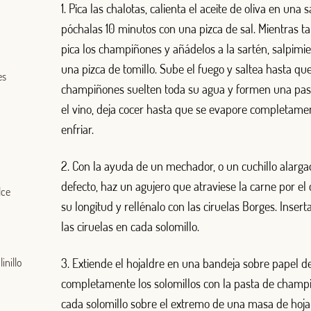
1. Pica las chalotas, calienta el aceite de oliva en una 
póchalas 10 minutos con una pizca de sal. Mientras ta
pica los champiñones y añádelos a la sartén, salpimi
una pizca de tomillo. Sube el fuego y saltea hasta que
es
champiñones suelten toda su agua y formen una pas
el vino, deja cocer hasta que se evapore completamen
enfriar.
2. Con la ayuda de un mechador, o un cuchillo alarga
defecto, haz un agujero que atraviese la carne por el
lce
su longitud y rellénalo con las ciruelas Borges. Insert
las ciruelas en cada solomillo.
inillo
3. Extiende el hojaldre en una bandeja sobre papel d
completamente los solomillos con la pasta de champ
cada solomillo sobre el extremo de una masa de hoja