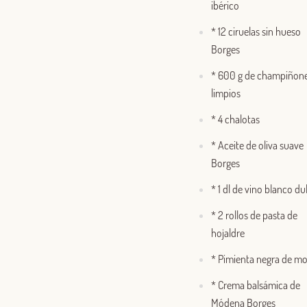
ibérico
* 12 ciruelas sin hueso
Borges
* 600 g de champiñon
limpios
* 4 chalotas
* Aceite de oliva suave
Borges
* 1 dl de vino blanco du
* 2 rollos de pasta de
hojaldre
* Pimienta negra de mol
* Crema balsámica de
Módena Borges