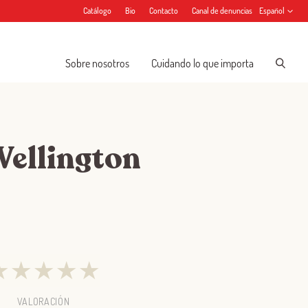
Catálogo
Bio
Contacto
Canal de denuncias
Español
Sobre nosotros
Cuidando lo que importa
 Wellington
★
★
★
★
★
VALORACIÓN