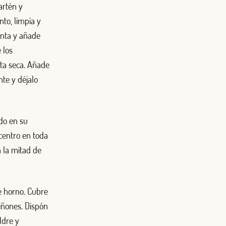
sartén y
nto, limpia y
enta y añade
 los
ta seca. Añade
te y déjalo
do en su
 centro en toda
a la mitad de
e horno. Cubre
iñones. Dispón
ldre y