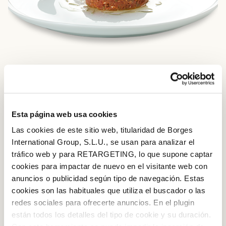
INGREDIENTES
Esta página web usa cookies
1 quilo de tomates enteros
Las cookies de este sitio web, titularidad de Borges
60gr de cebolla tierna
International Group, S.L.U., se usan para analizar el
tráfico web y para RETARGETING, lo que supone captar
40gr de pepino en vinagre
cookies para impactar de nuevo en el visitante web con
35gr de cebolla en vinagre
anuncios o publicidad según tipo de navegación. Estas
cookies son las habituales que utiliza el buscador o las
15gr de alcaparras
redes sociales para ofrecerte anuncios. En el plugin
1 huevo duro
están todos los detalles del tipo de cookie y su duración.