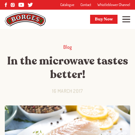
Catalogue
Contact
Whistleblower Channel
Buy Now
Blog
In the microwave tastes
better!
16 MARCH 2017