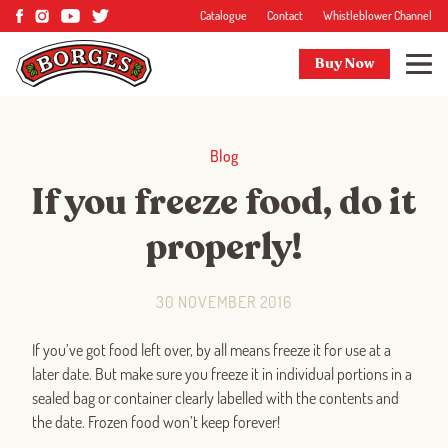
Catalogue
Contact
Whistleblower Channel
Buy Now
Blog
If you freeze food, do it
properly!
30 NOVEMBER 2016
If you’ve got food left over, by all means freeze it for use at a
later date. But make sure you freeze it in individual portions in a
sealed bag or container clearly labelled with the contents and
the date. Frozen food won’t keep forever!