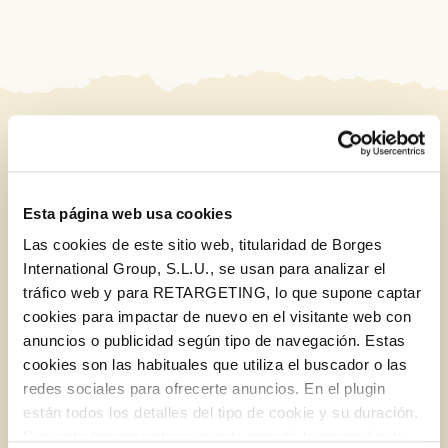
RELATED POSTS
Esta página web usa cookies
BLOG
Las cookies de este sitio web, titularidad de Borges
International Group, S.L.U., se usan para analizar el
tráfico web y para RETARGETING, lo que supone captar
cookies para impactar de nuevo en el visitante web con
anuncios o publicidad según tipo de navegación. Estas
cookies son las habituales que utiliza el buscador o las
redes sociales para ofrecerte anuncios. En el plugin
están todos los detalles del tipo de cookie y su duración.
Log in with Google
Con esta herramienta se puede impedir la inserción de