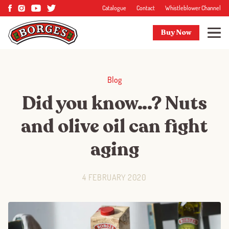
Catalogue
Contact
Whistleblower Channel
Buy Now
Blog
Did you know…? Nuts
and olive oil can fight
aging
4 FEBRUARY 2020