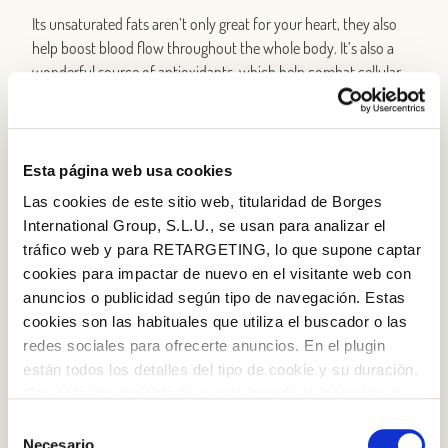
Its unsaturated fats aren’t only great for your heart, they also
help boost blood flow throughout the whole body. It’s also a
wonderful source of antioxidants, which help combat cellular
ageing. Make sure to include it in your everyday cooking. There’s
no better elixir of eternal youth!
Nuts
Esta página web usa cookies
Las cookies de este sitio web, titularidad de Borges
Like olive oil, nuts are packed with unsaturated fats, but they’re
International Group, S.L.U., se usan para analizar el
also rich in omega-3 fatty acids, whose anti-ageing properties
tráfico web y para RETARGETING, lo que supone captar
have been proven by a number of major institutions. Omega-3
cookies para impactar de nuevo en el visitante web con
is also found in blue fish, so a sprinkling of nuts on your
anuncios o publicidad según tipo de navegación. Estas
favourite tuna, salmon or sardines will be infinitely better than
cookies son las habituales que utiliza el buscador o las
any miracle cure.
redes sociales para ofrecerte anuncios. En el plugin
están todos los detalles del tipo de cookie y su duración.
Log in with Google
Con esta herramienta se puede impedir la inserción de
estas cookies. En el
enlace a la política de Cookies
de
Selección
Log in with Facebook
la web aparece cómo evitar las cookies en el navegador.
Necesario