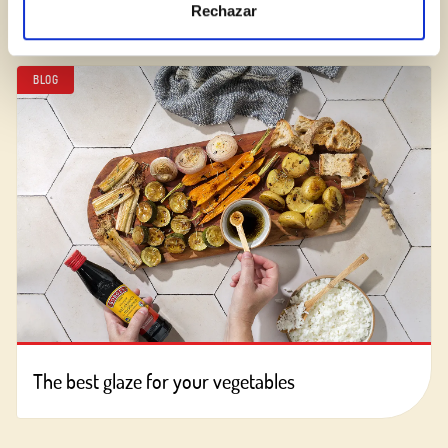
Add Some Sparkle to Your Holiday Dishes
Rechazar
BLOG
The best glaze for your vegetables