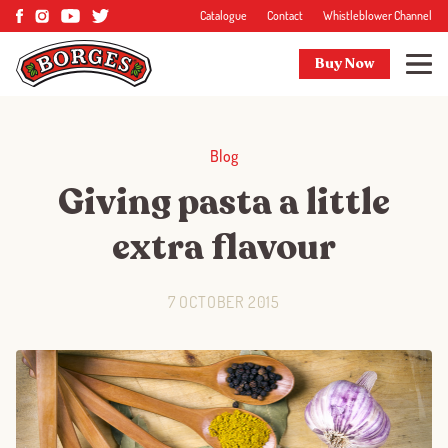
Catalogue
Contact
Whistleblower Channel
Buy Now
Blog
Giving pasta a little
extra flavour
7 OCTOBER 2015