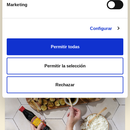
Marketing
Log in
Aren't you already registered in Club Borges?
Register here
Configurar
Add Some Sparkle to Your Holiday Dishes
Permitir todas
BLOG
Permitir la selección
Rechazar