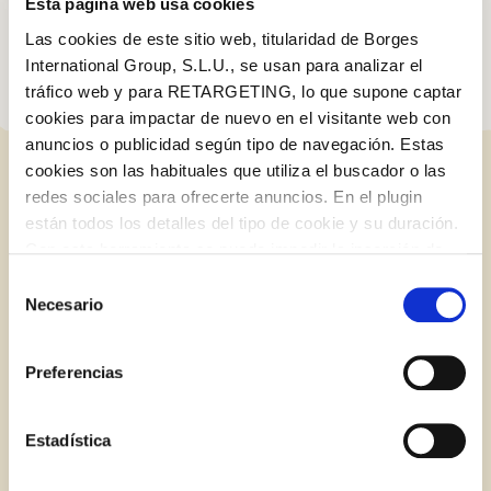
strong flavours.
Esta página web usa cookies
Las cookies de este sitio web, titularidad de Borges
International Group, S.L.U., se usan para analizar el
tráfico web y para RETARGETING, lo que supone captar
cookies para impactar de nuevo en el visitante web con
anuncios o publicidad según tipo de navegación. Estas
cookies son las habituales que utiliza el buscador o las
RELATED POSTS
redes sociales para ofrecerte anuncios. En el plugin
están todos los detalles del tipo de cookie y su duración.
Log in with Google
Con esta herramienta se puede impedir la inserción de
estas cookies. En el
enlace a la política de Cookies
de
Selección
Log in with Facebook
BLOG
la web aparece cómo evitar las cookies en el navegador.
Necesario
de
Si se desea ver otra vez esta notificación navegar en
consentimiento
OR WITH YOUR EMAIL ADDRESS
privado y aparecerá de nuevo. Le informamos que aún
Preferencias
no habiendo aceptado las cookies de analytics, Google
permite conocer algunos hábitos de navegación que no le
Email
identifican de ninguna forma.
Estadística