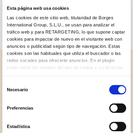
Still fiery hot? Serve on a plate of white rice, bread and a glass of
Esta página web usa cookies
milk to help calm the flames.
Las cookies de este sitio web, titularidad de Borges
International Group, S.L.U., se usan para analizar el
tráfico web y para RETARGETING, lo que supone captar
cookies para impactar de nuevo en el visitante web con
anuncios o publicidad según tipo de navegación. Estas
cookies son las habituales que utiliza el buscador o las
redes sociales para ofrecerte anuncios. En el plugin
RELATED POSTS
están todos los detalles del tipo de cookie y su duración.
Log in with Google
Con esta herramienta se puede impedir la inserción de
estas cookies. En el
enlace a la política de Cookies
de
Selección
Log in with Facebook
la web aparece cómo evitar las cookies en el navegador.
Necesario
de
BLOG
Si se desea ver otra vez esta notificación navegar en
consentimiento
OR WITH YOUR EMAIL ADDRESS
privado y aparecerá de nuevo. Le informamos que aún
Preferencias
no habiendo aceptado las cookies de analytics, Google
permite conocer algunos hábitos de navegación que no le
Email
identifican de ninguna forma.
Estadística