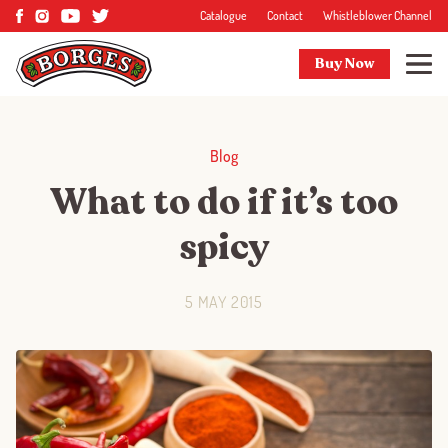
Catalogue
Contact
Whistleblower Channel
Buy Now
Blog
What to do if it’s too
spicy
5 MAY 2015