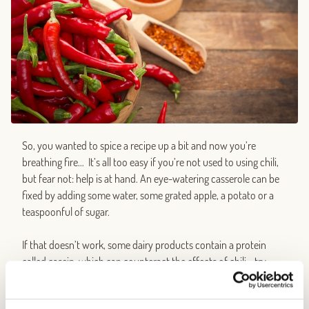
So, you wanted to spice a recipe up a bit and now you’re
breathing fire… It’s all too easy if you’re not used to using chili,
but fear not: help is at hand. An eye-watering casserole can be
fixed by adding some water, some grated apple, a potato or a
teaspoonful of sugar.
If that doesn’t work, some dairy products contain a protein
called casein, which can counteract the effects of chili—try
adding some yogurt or a spoonful of cream (providing it goes
with the casserole).