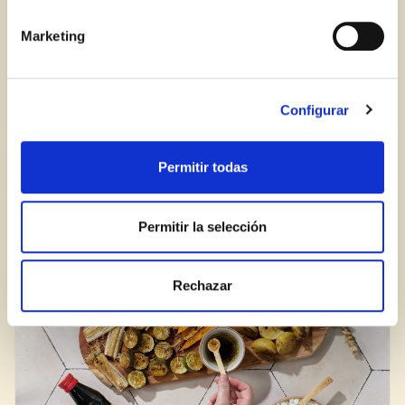
Marketing
Log in
Aren't you already registered in Club Borges?
Register here
Configurar
Add Some Sparkle to Your Holiday Dishes
Permitir todas
BLOG
Permitir la selección
Rechazar