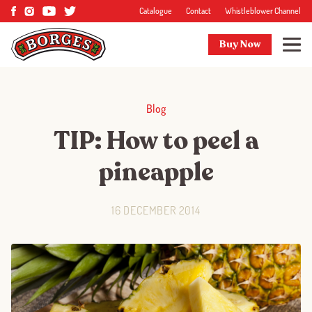
Catalogue
Contact
Whistleblower Channel
Buy Now
Blog
TIP: How to peel a
pineapple
16 DECEMBER 2014