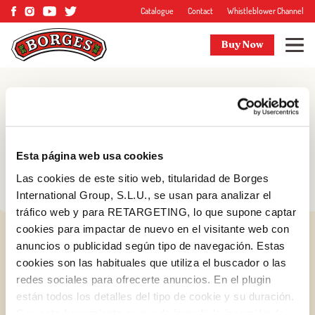
Catalogue
Contact
Whistleblower Channel
Buy Now
Blog
Tips and more
Esta página web usa cookies
Las cookies de este sitio web, titularidad de Borges
International Group, S.L.U., se usan para analizar el
tráfico web y para RETARGETING, lo que supone captar
cookies para impactar de nuevo en el visitante web con
anuncios o publicidad según tipo de navegación. Estas
cookies son las habituales que utiliza el buscador o las
redes sociales para ofrecerte anuncios. En el plugin
están todos los detalles del tipo de cookie y su duración.
Log in with Google
Con esta herramienta se puede impedir la inserción de