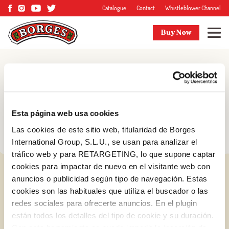
Catalogue
Contact
Whistleblower Channel
Buy Now
Blog
Tips and more
Esta página web usa cookies
Las cookies de este sitio web, titularidad de Borges
International Group, S.L.U., se usan para analizar el
tráfico web y para RETARGETING, lo que supone captar
cookies para impactar de nuevo en el visitante web con
anuncios o publicidad según tipo de navegación. Estas
cookies son las habituales que utiliza el buscador o las
redes sociales para ofrecerte anuncios. En el plugin
están todos los detalles del tipo de cookie y su duración.
Log in with Google
Con esta herramienta se puede impedir la inserción de