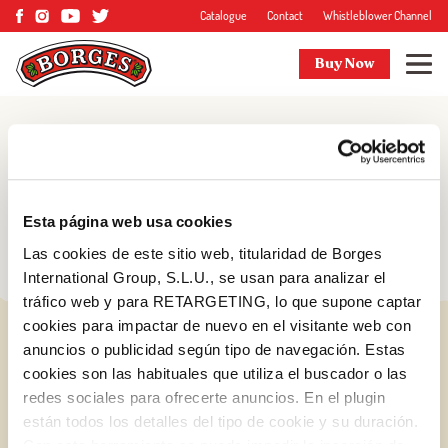
Catalogue
Contact
Whistleblower Channel
Buy Now
Blog
Tips and more
Esta página web usa cookies
Las cookies de este sitio web, titularidad de Borges
International Group, S.L.U., se usan para analizar el
tráfico web y para RETARGETING, lo que supone captar
cookies para impactar de nuevo en el visitante web con
anuncios o publicidad según tipo de navegación. Estas
cookies son las habituales que utiliza el buscador o las
redes sociales para ofrecerte anuncios. En el plugin
están todos los detalles del tipo de cookie y su duración.
Log in with Google
Con esta herramienta se puede impedir la inserción de