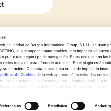
et
ies
eb, titularidad de Borges International Group, S.L.U., se usan pa
GETING, lo que supone captar cookies para impactar de nuevo 
 o publicidad según tipo de navegación. Estas cookies son las 
as redes sociales para ofrecerte anuncios. En el plugin están tod
e y su duración. Con esta herramienta se puede impedir la inserc
 política de Cookies
de la web aparece cómo evitar las cookies 
r otra vez esta notificación navegar en privado y aparecerá de 
iendo aceptado las cookies de analytics, Google permite cono
no le identifican de ninguna forma.
Preferencias
Estadística
Marketin