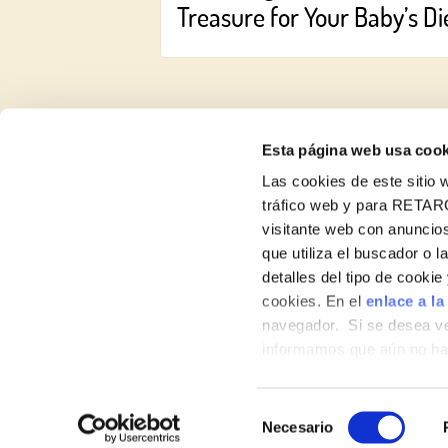
Treasure for Your Baby’s Di
Esta página web usa cook
Las cookies de este sitio w
About us
tráfico web y para RETAR
visitante web con anuncios
Recipes
que utiliza el buscador o l
detalles del tipo de cooki
Products
cookies. En el
enlace a la
navegador. Si se desea ve
Contact
informamos que aún no hab
hábitos de navegación que 
Selección
Necesario
de