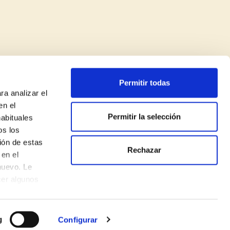
Permitir todas
ra analizar el
en el
Permitir la selección
habituales
os los
Legal Notice
ión de estas
Rechazar
Privacy Policy
en el
nuevo. Le
Cookie Policy
cer algunos
CSR Policy and Initiatives
Made with
♥
by
Mortensen
g
Configurar