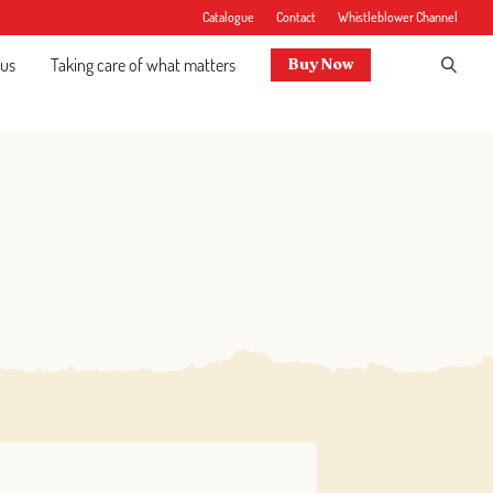
Catalogue
Contact
Whistleblower Channel
 us
Taking care of what matters
Buy Now