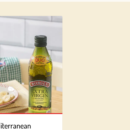
Log in with Google
Log in with Facebook
OR WITH YOUR EMAIL ADDRESS
Email
Log in
Aren't you already registered in Club Borges?
Register here
editerranean