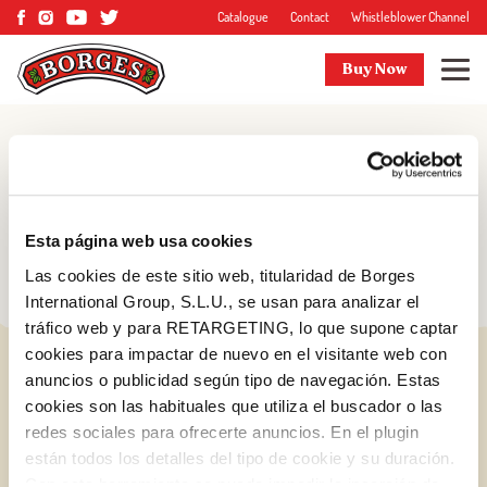
Catalogue
Contact
Whistleblower Channel
Buy Now
Blog
Tips and more
Esta página web usa cookies
Las cookies de este sitio web, titularidad de Borges
International Group, S.L.U., se usan para analizar el
tráfico web y para RETARGETING, lo que supone captar
cookies para impactar de nuevo en el visitante web con
anuncios o publicidad según tipo de navegación. Estas
cookies son las habituales que utiliza el buscador o las
redes sociales para ofrecerte anuncios. En el plugin
están todos los detalles del tipo de cookie y su duración.
Log in with Google
Con esta herramienta se puede impedir la inserción de