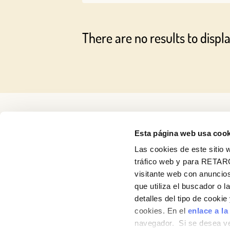
There are no results to displa
Esta página web usa cook
Las cookies de este sitio w
About us
tráfico web y para RETAR
visitante web con anuncios
Recipes
que utiliza el buscador o l
detalles del tipo de cooki
Products
cookies. En el
enlace a la
navegador. Si se desea ve
Contact