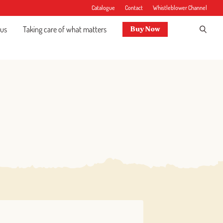
Catalogue
Contact
Whistleblower Channel
 us
Taking care of what matters
Buy Now