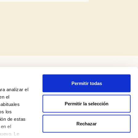
Permitir todas
ra analizar el
en el
Permitir la selección
habituales
os los
Legal Notice
ión de estas
Rechazar
Privacy Policy
en el
nuevo. Le
Cookie Policy