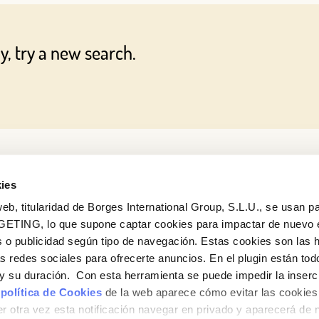
OR WITH YOUR EMAIL ADDRESS
y, try a new search.
Email
Log in
Aren't you already registered in Club Borges?
Register here
ies
eb, titularidad de Borges International Group, S.L.U., se usan pa
GETING, lo que supone captar cookies para impactar de nuevo 
 o publicidad según tipo de navegación. Estas cookies son las 
as redes sociales para ofrecerte anuncios. En el plugin están tod
e y su duración. Con esta herramienta se puede impedir la inserc
 política de Cookies
de la web aparece cómo evitar las cookies 
r otra vez esta notificación navegar en privado y aparecerá de 