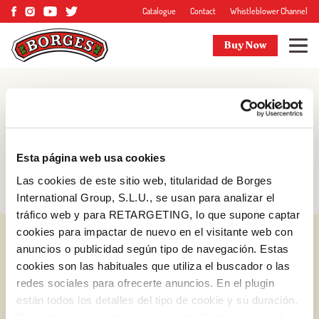
Catalogue
Contact
Whistleblower Channel
Buy Now
Blog
Tips and more
Esta página web usa cookies
Las cookies de este sitio web, titularidad de Borges
International Group, S.L.U., se usan para analizar el
tráfico web y para RETARGETING, lo que supone captar
cookies para impactar de nuevo en el visitante web con
anuncios o publicidad según tipo de navegación. Estas
cookies son las habituales que utiliza el buscador o las
redes sociales para ofrecerte anuncios. En el plugin
están todos los detalles del tipo de cookie y su duración.
Log in with Google
Con esta herramienta se puede impedir la inserción de