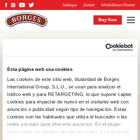
Catalogue
Contact
Whistleblower Channel
Buy Now
Blog
Tips and more
Esta página web usa cookies
Las cookies de este sitio web, titularidad de Borges
International Group, S.L.U., se usan para analizar el
tráfico web y para RETARGETING, lo que supone captar
cookies para impactar de nuevo en el visitante web con
anuncios o publicidad según tipo de navegación. Estas
cookies son las habituales que utiliza el buscador o las
redes sociales para ofrecerte anuncios. En el plugin
están todos los detalles del tipo de cookie y su duración.
Log in with Google
Con esta herramienta se puede impedir la inserción de