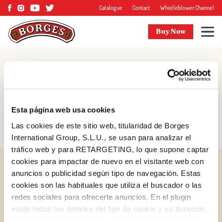
Catalogue
Contact
Whistleblower Channel
Buy Now
Blog
Tips and more
Esta página web usa cookies
Las cookies de este sitio web, titularidad de Borges
International Group, S.L.U., se usan para analizar el
tráfico web y para RETARGETING, lo que supone captar
cookies para impactar de nuevo en el visitante web con
anuncios o publicidad según tipo de navegación. Estas
cookies son las habituales que utiliza el buscador o las
redes sociales para ofrecerte anuncios. En el plugin
están todos los detalles del tipo de cookie y su duración.
Log in with Google
Con esta herramienta se puede impedir la inserción de