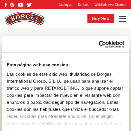
Catalogue
Contact
Whistleblower Channel
Buy Now
Blog
Tips and more
Esta página web usa cookies
Las cookies de este sitio web, titularidad de Borges
International Group, S.L.U., se usan para analizar el
tráfico web y para RETARGETING, lo que supone captar
cookies para impactar de nuevo en el visitante web con
anuncios o publicidad según tipo de navegación. Estas
cookies son las habituales que utiliza el buscador o las
redes sociales para ofrecerte anuncios. En el plugin
están todos los detalles del tipo de cookie y su duración.
Log in with Google
Con esta herramienta se puede impedir la inserción de