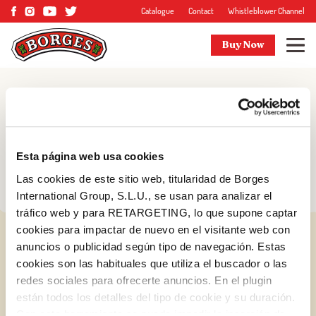
Catalogue
Contact
Whistleblower Channel
Buy Now
Blog
Tips and more
Esta página web usa cookies
Las cookies de este sitio web, titularidad de Borges
International Group, S.L.U., se usan para analizar el
tráfico web y para RETARGETING, lo que supone captar
cookies para impactar de nuevo en el visitante web con
anuncios o publicidad según tipo de navegación. Estas
cookies son las habituales que utiliza el buscador o las
redes sociales para ofrecerte anuncios. En el plugin
están todos los detalles del tipo de cookie y su duración.
Log in with Google
Con esta herramienta se puede impedir la inserción de