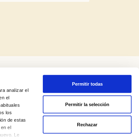
Permitir todas
ra analizar el
en el
Permitir la selección
habituales
os los
Legal Notice
ión de estas
Rechazar
Privacy Policy
en el
nuevo. Le
Cookie Policy