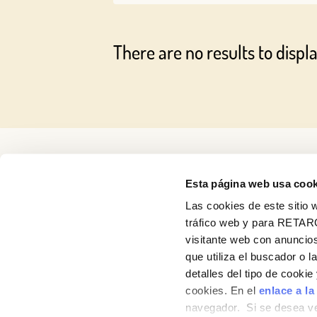
There are no results to displa
Esta página web usa cook
Las cookies de este sitio w
About us
tráfico web y para RETAR
visitante web con anuncios
Recipes
que utiliza el buscador o l
detalles del tipo de cooki
Products
cookies. En el
enlace a la
navegador. Si se desea ve
Contact