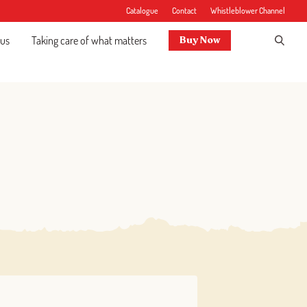
Catalogue
Contact
Whistleblower Channel
 us
Taking care of what matters
Buy Now