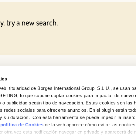
OR WITH YOUR EMAIL ADDRESS
y, try a new search.
Email
Log in
Aren't you already registered in Club Borges?
Register here
ies
eb, titularidad de Borges International Group, S.L.U., se usan pa
GETING, lo que supone captar cookies para impactar de nuevo 
 o publicidad según tipo de navegación. Estas cookies son las 
as redes sociales para ofrecerte anuncios. En el plugin están tod
e y su duración. Con esta herramienta se puede impedir la inserc
 política de Cookies
de la web aparece cómo evitar las cookies 
r otra vez esta notificación navegar en privado y aparecerá de 